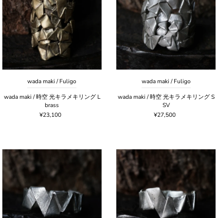
アルファベット順, A-Z
アルファベット順, Z-A
価格の安い順
価格の高い順
古い商品順
wada maki / Fuligo
wada maki / Fuligo
新着順
wada maki / 時空 光キラメキリング L
wada maki / 時空 光キラメキリング S
brass
SV
¥23,100
¥27,500