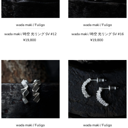
wada maki / Fuligo
wada maki / Fuligo
wada maki / 時空 光リング SV #12
wada maki / 時空 光リング SV #16
¥19,800
¥19,800
wada maki / Fuligo
wada maki / Fuligo