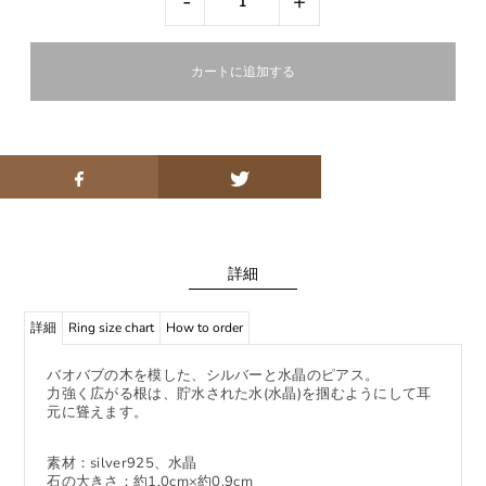
-
+
詳細
詳細
Ring size chart
How to order
バオバブの木を模した、シルバーと水晶のピアス。
力強く広がる根は、貯水された水(水晶)を掴むようにして耳
元に聳えます。
素材：silver925、水晶
石の大きさ：約1.0cm×約0.9cm