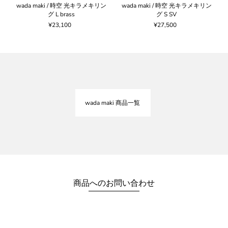
グ
wada maki / 時空 光キラメキリン
wada maki / 時空 光キラメキリン
グ L brass
グ S SV
¥23,100
¥27,500
wada maki 商品一覧
商品へのお問い合わせ