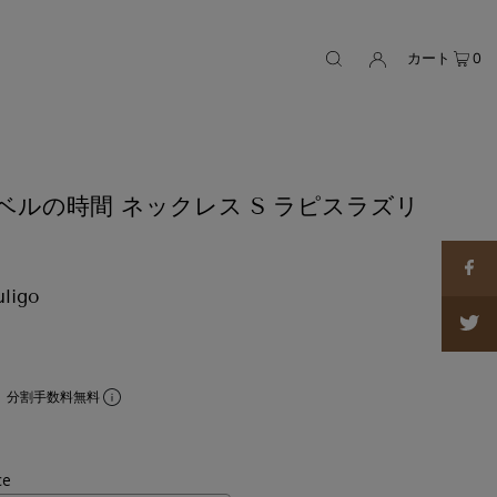
カート
0
地球レベルの時間 ネックレス S ラピスラズリ
ligo
。分割手数料無料
ce