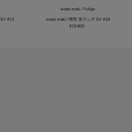
wada maki / Fuligo
SV #12
wada maki / 時空 光リング SV #16
¥19,800