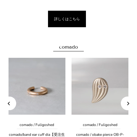
詳しくはこちら
comado
comado / Fuligoshed
comado / Fuligoshed
【受
comado/band ear cuff dia【受注生
comado / obake pierce OB-P-