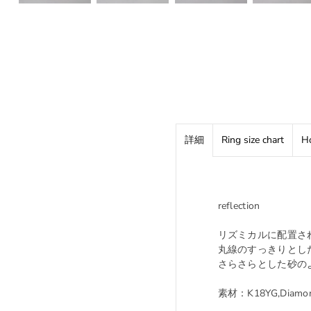
詳細
Ring size chart
Ho
reflection
リズミカルに配置さ
丸線のすっきりとし
さらさらとした砂のよ
素材：K18YG,Diamon