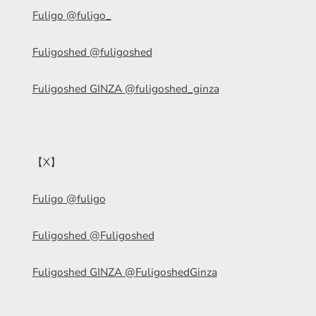
Fuligo @fuligo_
Fuligoshed @fuligoshed
Fuligoshed GINZA @fuligoshed_ginza
【X】
Fuligo @fuligo
Fuligoshed @Fuligoshed
Fuligoshed GINZA @FuligoshedGinza