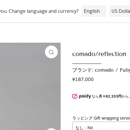
STOCK
INFORMATION
BRIDAL
comado/reflect
ブランド: comado / Fuli
¥187,000
なら
月々62,333円
から
ラッピング Gift wrapping servi