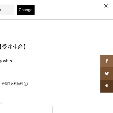
カート
0
ion【受注生産】
goshed
。分割手数料無料
ce