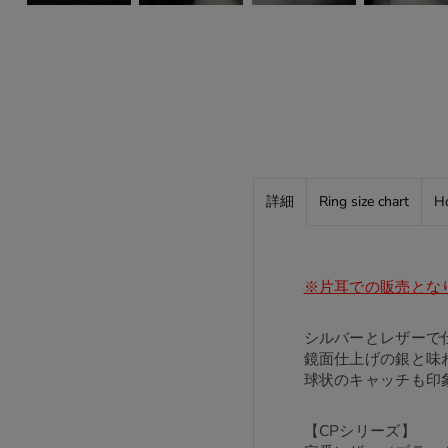
詳細
Ring size chart
Ho
※片耳での販売とな
シルバーとレザーで
鏡面仕上げの銀と味
球状のキャッチも印
【CPシリーズ】