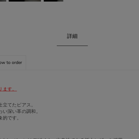
詳細
w to order
ります。
仕立てたピアス。
わい深い革の調和。
象的です。