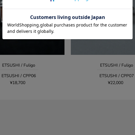
ETSUSHI / Fuligo
ETSUSHI / Fuligo
ETSUSHI / CPP06
ETSUSHI / CPP07
¥18,700
¥22,000