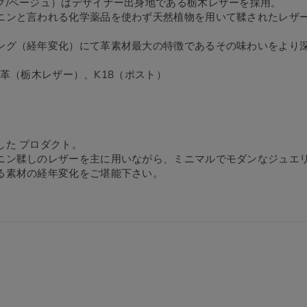
ク/ベージュ）はデザイナー出身地である栃木レザーを採用。
ニンと言われる化学薬品を使わず天然植物を用いて鞣されたレザ
ング（経年変化）にて革素材最大の特徴であるその味わいをより
5、牛革（栃木レザー）、K18（ポスト）
した プロダクト。
ニン鞣しのレザーを主に用いながら、ミニマルでモダンなジュエ
る素材の経年変化をご堪能下さい。