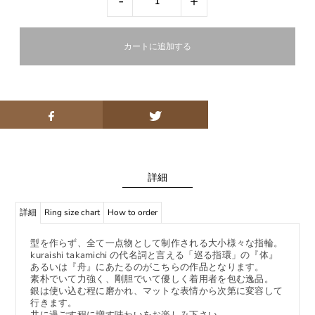
-
+
詳細
詳細
Ring size chart
How to order
型を作らず、全て一点物として制作される大小様々な指輪。
kuraishi takamichi の代名詞と言える「巡る指環」の『体』
あるいは『舟』にあたるのがこちらの作品となります。
素朴でいて力強く、剛胆でいて優しく着用者を包む逸品。
銀は使い込む程に磨かれ、マットな表情から次第に変容して
行きます。
共に過ごす程に増す味わいをお楽しみ下さい。