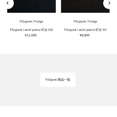
Fillyjonk / Fuligo
Fillyjonk / Fuligo
）
Fillyjonk / archi pierce 灯台 GD
Fillyjonk / archi pierce 灯台 SV
¥11,000
¥8,800
Fillijonk 商品一覧