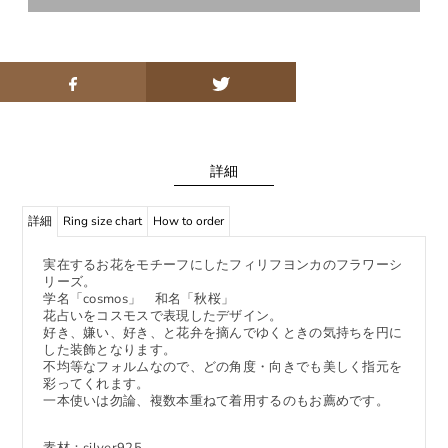
詳細
詳細
Ring size chart
How to order
実在するお花をモチーフにしたフィリフヨンカのフラワーシ
リーズ。
学名「cosmos」 和名「秋桜」
花占いをコスモスで表現したデザイン。
好き、嫌い、好き、と花弁を摘んでゆくときの気持ちを円に
した装飾となります。
不均等なフォルムなので、どの角度・向きでも美しく指元を
彩ってくれます。
一本使いは勿論、複数本重ねて着用するのもお薦めです。