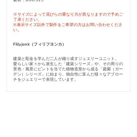
素材：silver925
※サイズによって花びらの重なり方が異なりますので予めご
了承ください。
※表示サイズ以外で製作をご希望の方はお問い合わせくださ
い。
Fillyjonk（フィリフヨンカ）
建築と彫金を学んだ二人が織り成すジュエリーユニット。
愛らしい家々から派生した「建築シリーズ」や、その周りの
景色・風景にピントを当てた植物造形から成る「庭園（ガー
デン）シリーズ」に始まり、独自性に富んだ様々なアプロー
チをジュエリーで表現しています。