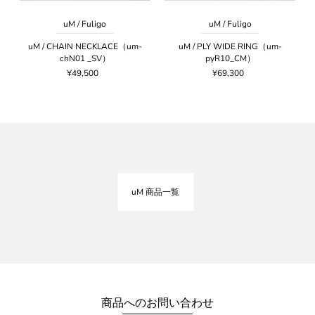
uM / Fuligo
uM / Fuligo
uM / CHAIN NECKLACE（um-
uM / PLY WIDE RING（um-
chN01 _SV）
pyR10_CM）
¥49,500
¥69,300
uM 商品一覧
商品へのお問い合わせ