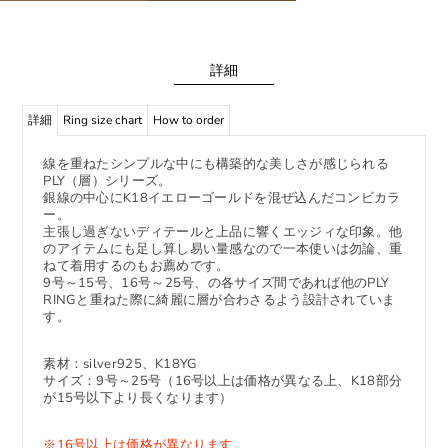
詳細
詳細
Ring size chart
How to order
線を重ねたシンプルな中にも構築的な美しさが感じられる
PLY（層）シリーズ。
銀線の中心にK18イエローゴールドを混ぜ込んだコンビカラ
ー。
主張し過ぎないディテールと上品に響くエッジィな印象。他
のアイテムにも足し算し易い量感なので一本使いは勿論、重
ねて着用するのもお薦めです。
9号～15号、16号～25号、の各サイズ間であれば他のPLY
RINGと重ねた際に綺麗に層が合わさるよう設計されていま
す。
素材：silver925、K18YG
サイズ：9号～25号（16号以上は価格が異なる上、K18部分
が15号以下より長くなります）
※16
号以上は価格が異なります。