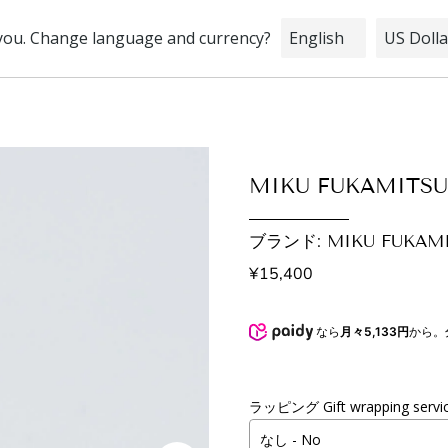
STOCK
INFORMATION
BRIDAL
MIKU FUKAMITS
ブランド: MIKU FUKAMIT
¥15,400
なら
月々5,133円
から。
ラッピング Gift wrapping servi