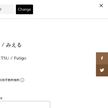
カート
0
U / みえる
SU / Fuligo
分割手数料無料
ce