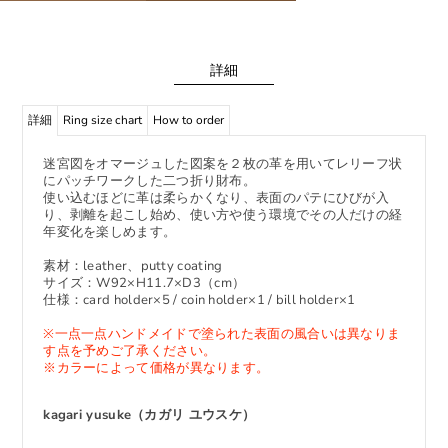
詳細
詳細
Ring size chart
How to order
迷宮図をオマージュした図案を２枚の革を用いてレリーフ状
にパッチワークした二つ折り財布。
使い込むほどに革は柔らかくなり、表面のパテにひびが入
り、剥離を起こし始め、使い方や使う環境でその人だけの経
年変化を楽しめます。
素材：leather、putty coating
サイズ：W92×H11.7×D3（cm）
仕様：card holder×5 / coin holder×1 / bill holder×1
※一点一点ハンドメイドで塗られた表面の風合いは異なりま
す点を予めご了承ください。
※カラーによって価格が異なります。
kagari yusuke（カガリ ユウスケ）