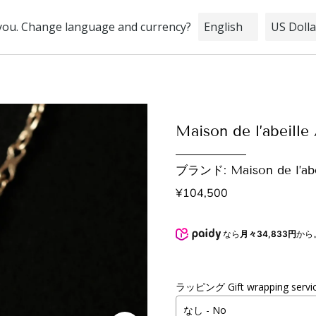
STOCK
INFORMATION
BRIDAL
Maison de l’abeil
ブランド: Maison de l’abei
¥104,500
なら
月々34,833円
から
ラッピング Gift wrapping servi