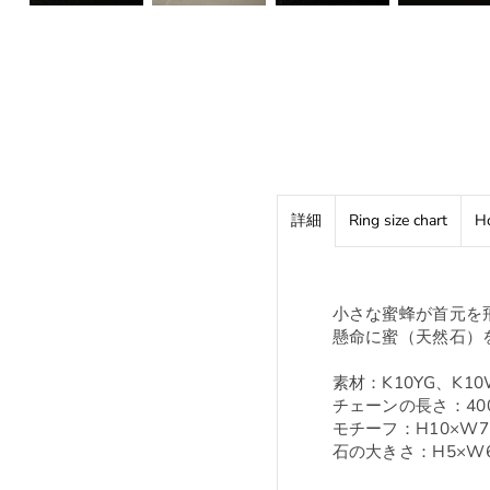
詳細
Ring size chart
Ho
小さな蜜蜂が首元を
懸命に蜜（天然石）
素材：K10YG、K1
チェーンの長さ：40
モチーフ：H10×W
石の大きさ：H5×W