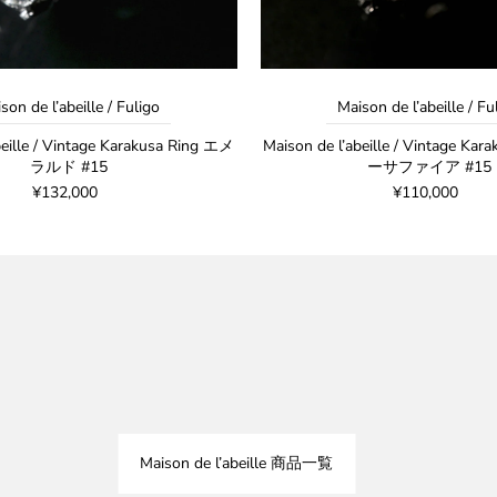
son de l’abeille / Fuligo
Maison de l’abeille / Fu
beille / Vintage Karakusa Ring エメ
Maison de l’abeille / Vintage Ka
ラルド #15
ーサファイア #15
¥132,000
¥110,000
Maison de l’abeille 商品一覧