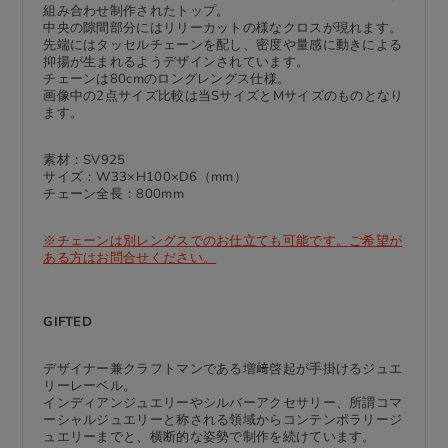
組み合わせ制作されたトップ。
中央の隙間部分にはリリーカットの様なクロスが現れます。
先端にはタッセルチェーンを配し、密度や量感に動きによる
抑揚が生まれるようデザインされています。
チェーンは80cmのロングレングス仕様。
画像中の2点サイズ比較は当SサイズとMサイズのものとなり
ます。
素材：SV925
サイズ：W33×H100×D6（mm）
チェーン全長：800mm
※チェーンは別レングスでのお仕立ても可能です。ご希望が
ある方はお問合せください。
GIFTED
デザイナー兼クラフトマンである増﨑啓起が手掛けるジュエ
リーレーベル。
インディアンジュエリーやシルバーアクセサリー、所謂コマ
ーシャルジュエリーと称される領域からコンテンポラリージ
ュエリーまでと、横断的な姿勢で制作を続けています。