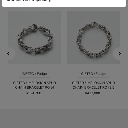
GIFTED
GIFTED / Fuligo
GIFTED / Fuligo
GIFTED / IMPLOSION SPUR
GIFTED / IMPLOSION SPUR
CHAIN BRACELET RO τ4
CHAIN BRACELET RO τ3.5
¥524,700
¥437,800