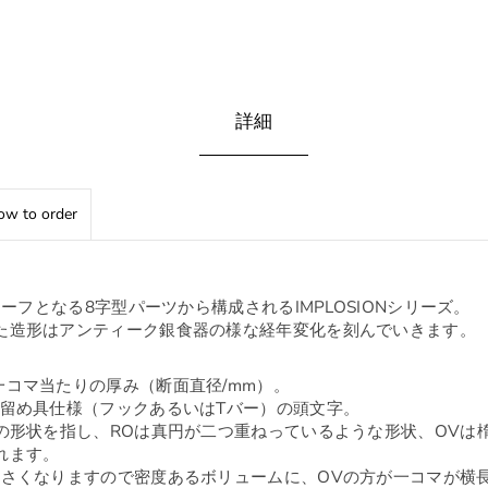
詳細
w to order
チーフとなる8字型パーツから構成されるIMPLOSIONシリーズ。
た造形はアンティーク銀食器の様な経年変化を刻んでいきます。
一コマ当たりの厚み（断面直径/mm）。
は留め具仕様（フックあるいはTバー）の頭文字。
マの形状を指し、ROは真円が二つ重ねっているような形状、OVは
れます。
小さくなりますので密度あるボリュームに、OVの方が一コマが横