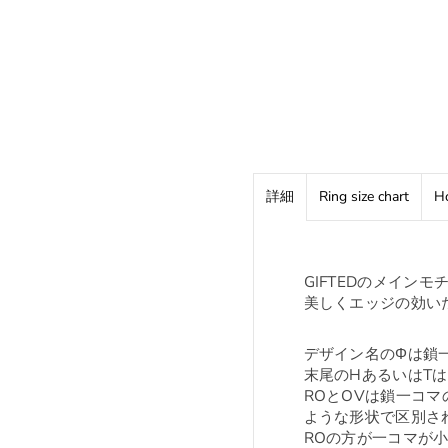
詳細
Ring size chart
Ho
GIFTEDのメインモ
美しくエッジの効い
デザイン名のΦは鎖
末尾のHあるいはT
ROとOVは鎖一コ
ような形状で区別さ
ROの方が一コマが