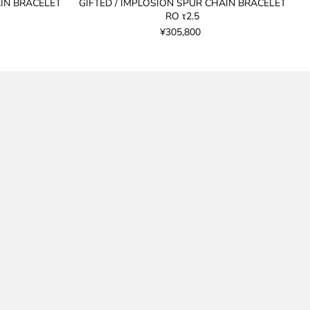
AIN BRACELET
GIFTED / IMPLOSION SPUR CHAIN BRACELET
RO τ2.5
¥305,800