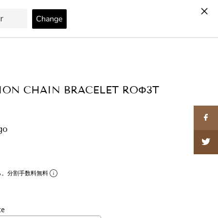
カート
0
SION CHAIN BRACELET ROΦ3T
go
ら。分割手数料無料
ce