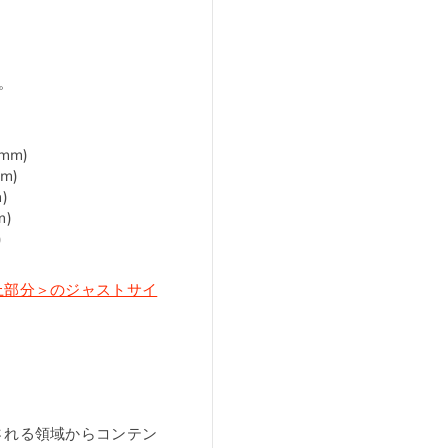
。
mm)
m)
)
m)
)
上部分＞のジャストサイ
される領域からコンテン