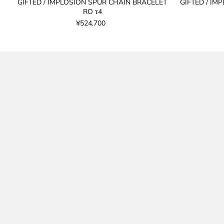
GIFTED / IMPLOSION SPUR CHAIN BRACELET
GIFTED / IM
RO τ4
¥524,700