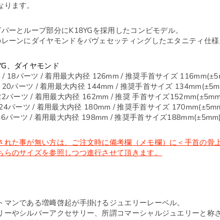
なります。
バーとループ部分にK18YGを採用したコンビモデル。
のレーンにダイヤモンドをパヴェセッティングしたエタニティ仕様
8YG、ダイヤモンド
/ 18パーツ / 着用最大内径 126mm / 推奨手首サイズ 116mm(±5
 20パーツ / 着用最大内径 144mm / 推奨手首サイズ 134mm(±5m
22パーツ / 着用最大内径 162mm / 推奨 手首サイズ152mm(±5mm
24パーツ / 着用最大内径 180mm / 推奨手首サイズ 170mm(±5m
26パーツ / 着用最大内径 198mm / 推奨手首サイズ188mm(±5mm
された事が無い方は、ご注文時に備考欄（メモ欄）に＜手首の骨
ちらのサイズを参照しつつ進行させて頂きます。
トマンである増﨑啓起が手掛けるジュエリーレーベル。
リーやシルバーアクセサリー、所謂コマーシャルジュエリーと称