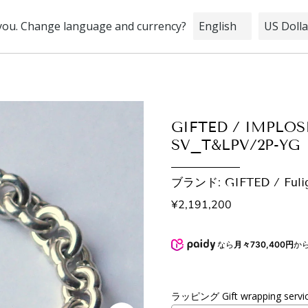
STOCK
INFORMATION
BRIDAL
GIFTED / IMPLO
SV_T&LPV/2P-YG
ブランド: GIFTED / Fuli
¥2,191,200
なら
月々730,400円
か
ラッピング Gift wrapping servi