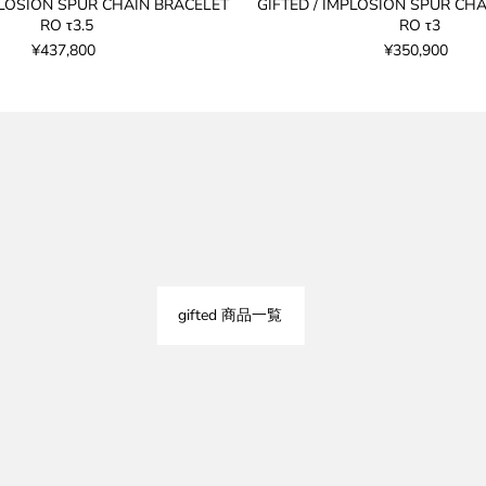
PLOSION SPUR CHAIN BRACELET
GIFTED / IMPLOSION SPUR CH
RO τ3.5
RO τ3
¥437,800
¥350,900
gifted 商品一覧